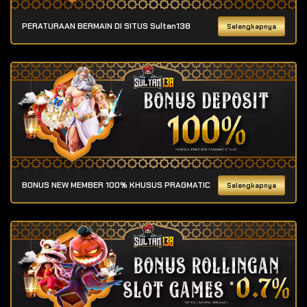
PERATURAAN BERMAIN DI SITUS Sultan138
Selengkapnya
BONUS NEW MEMBER 100% KHUSUS PRAGMATIC
Selengkapnya